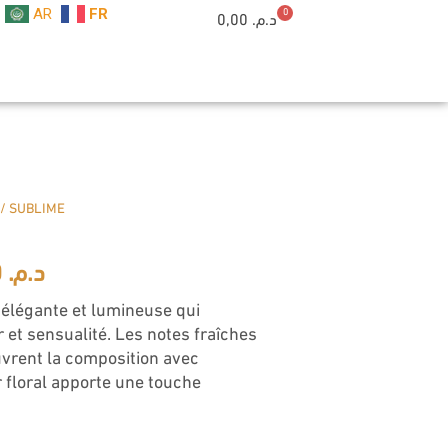
AR
FR
0
Cart
0,00
د.م.
/ SUBLIME
Le
850,00
د.م.
prix
élégante et lumineuse qui
 et sensualité. Les notes fraîches
actuel
rent la composition avec
r floral apporte une touche
est :
د.م. 850,00.
د.م. 1.200,00.