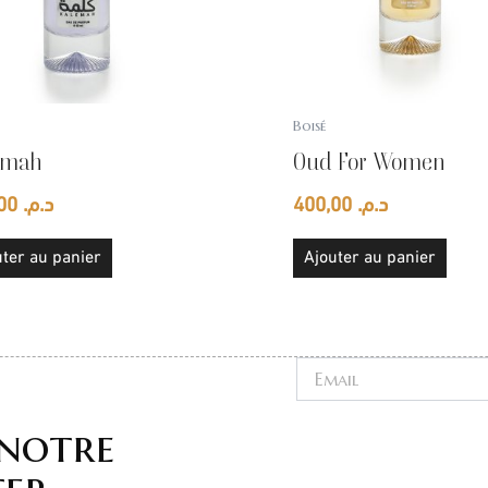
Boisé
emah
Oud For Women
400,00
د.م.
400,00
د.م.
ter au panier
Ajouter au panier
Email
 notre
ter