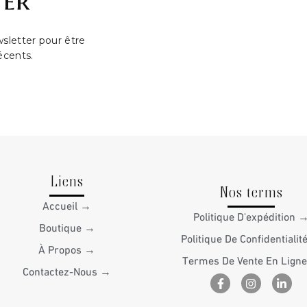
wsletter pour être
écents.
Liens
Nos terms
Accueil →
Politique D'expédition 
Boutique →
Politique De Confidentiali
À Propos →
Termes De Vente En Lign
Contactez-Nous →
F
I
L
a
n
i
c
s
n