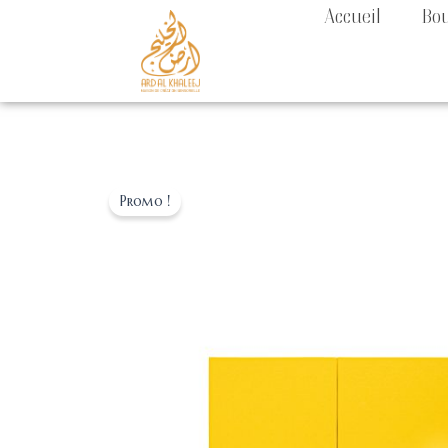
Aller
Accueil
Bo
au
contenu
Promo !