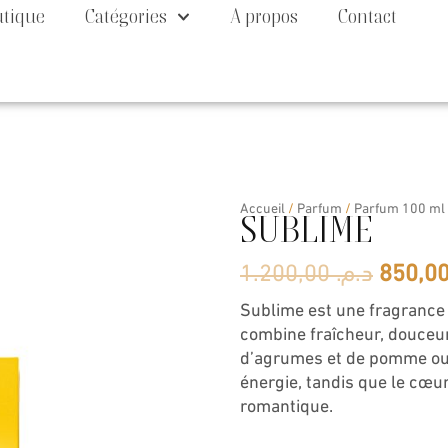
utique
Catégories
A propos
Contact
Accueil
/
Parfum
/
Parfum 100 ml
SUBLIME
Le
1.200,00
د.م.
prix
Sublime est une fragrance 
combine fraîcheur, douceur
initial
d’agrumes et de pomme ouv
énergie, tandis que le cœu
était :
romantique.