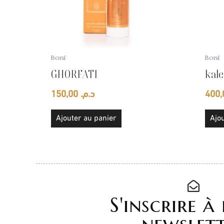
Boisé
Boisé
GHORFATI
kal
150,00
د.م.
Ajouter au panier
Ajou
S'inscrire à
newslet