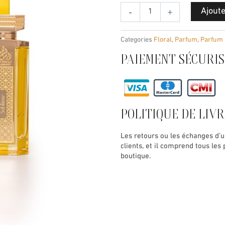
quantité
Ajoute
-
+
de
SUBLIME
Categories
Floral
,
Parfum
,
Parfum 
PAIEMENT SÉCURIS
POLITIQUE DE LIV
Les retours ou les échanges d’u
clients, et il comprend tous le
boutique.