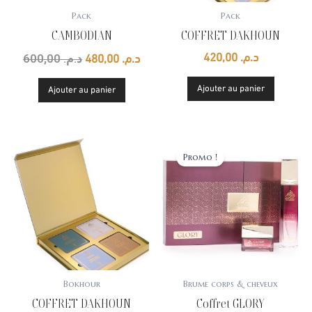
Pack
Pack
CAMBODIAN
COFFRET DAKHOUN
600,00
د.م.
420,00
د.م.
480,00
د.م.
Ajouter au panier
Ajouter au panier
Le
Le
prix
prix
Promo !
initial
actu
était :
est :
د.م. 800,00.
Bokhour
Brume corps & cheveux
COFFRET DAKHOUN
Coffret GLORY