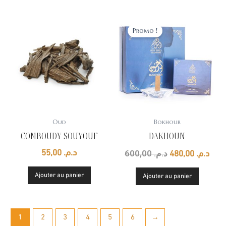
Le
Le
prix
prix
Promo !
initial
actu
était :
est :
د.م. 600,00.
Oud
Bokhour
COMBOUDY SOUYOUF
DAKHOUN
600,00
د.م.
55,00
د.م.
480,00
د.م.
Ajouter au panier
Ajouter au panier
1
2
3
4
5
6
→