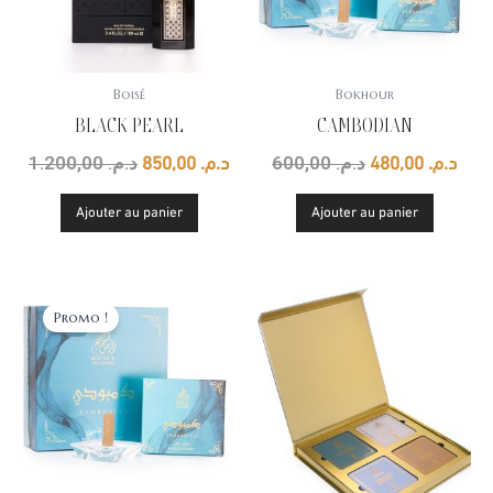
Boisé
Bokhour
BLACK PEARL
CAMBODIAN
1.200,00
د.م.
600,00
د.م.
850,00
د.م.
480,00
د.م.
Ajouter au panier
Ajouter au panier
Le
Le
prix
prix
Promo !
initial
actuel
était :
est :
د.م. 480,00.
د.م. 600,00.