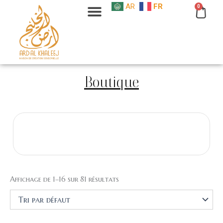
Aller
AR
FR
0
Cart
au
contenu
Boutique
Affichage de 1–16 sur 81 résultats