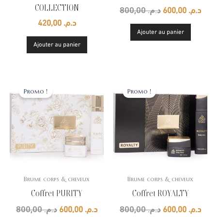
COLLECTION
800,00
د.م.
600,00
د.م.
420,00
د.م.
Ajouter au panier
Ajouter au panier
Le
Le
Le
Le
prix
prix
prix
prix
Promo !
Promo !
initial
actuel
initial
actu
était :
est :
était :
est :
د.م. 800,00.
د.م. 600,00.
د.م. 800,00.
Brume corps & cheveux
Brume corps & cheveux
Coffret PURITY
Coffret ROYALTY
800,00
د.م.
800,00
د.م.
600,00
د.م.
600,00
د.م.