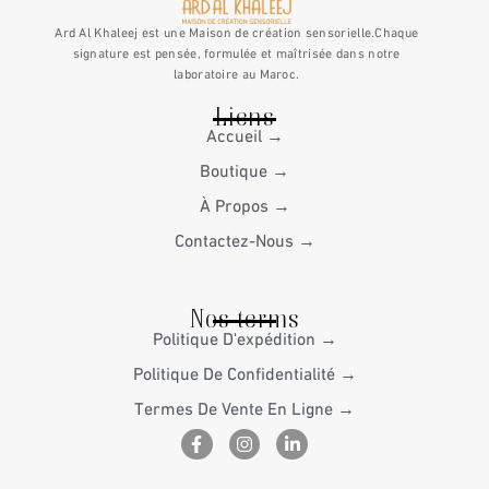
Ard Al Khaleej est une Maison de création sensorielle.Chaque
signature est pensée, formulée et maîtrisée dans notre
laboratoire au Maroc.
Liens
Accueil →
Boutique →
À Propos →
Contactez-Nous →
Nos terms
Politique D'expédition →
Politique De Confidentialité →
Termes De Vente En Ligne →
F
I
L
a
n
i
c
s
n
e
t
k