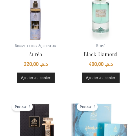
Brume corps & cheveux
Boisé
Auréa
Black Diamond
220,00
د.م.
400,00
د.م.
Ajouter au panier
Ajouter au panier
Le
Le
Le
Le
prix
prix
prix
prix
Promo !
Promo !
initial
actuel
initial
actu
était :
est :
était :
est :
د.م. 600,00.
د.م. 850,00.
د.م. 1.200,00.