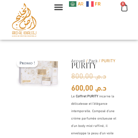
Aller
AR
FR
0
Cart
au
contenu
Accueil
/
Pack
/ PURITY
Promo !
PURITY
Le
Le
800,00
د.م.
prix
prix
600,00
د.م.
Le
Coffret PURITY
incarne la
initial
actuel
délicatesse et l’élégance
était :
est :
intemporelle. Composé d’une
crème parfumée onctueuse et
d’un body mist raffiné, il
enveloppe la peau d’un voile