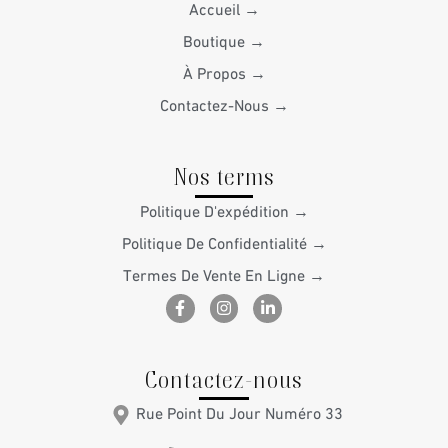
Accueil →
Boutique →
À Propos →
Contactez-Nous →
Nos terms
Politique D'expédition →
Politique De Confidentialité →
Termes De Vente En Ligne →
F
I
L
a
n
i
c
s
n
e
t
k
b
a
e
Contactez-nous
o
g
d
o
r
i
k
a
n
Rue Point Du Jour Numéro 33
-
m
-
f
i