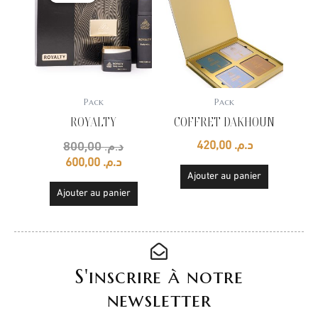
actuel
initial
est :
était :
د.م. 800,00.
د.م. 600,00.
Pack
Pack
ROYALTY
COFFRET DAKHOUN
800,00
د.م.
420,00
د.م.
600,00
د.م.
Ajouter au panier
Ajouter au panier
S'inscrire à notre
newsletter