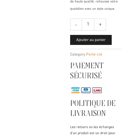
de haute qualité, rehausse votre
quotidien avec un style unique.
quantité
-
+
de
Porte
clé
Ajouter au panier
CETRÖEN
Category
Porte-clé
PAIEMENT
SÉCURISÉ
POLITIQUE DE
LIVRAISON
Les retours ou les échanges
d’un produit est un droit pour