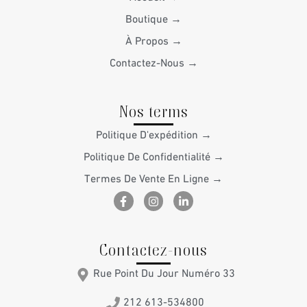
Boutique →
À Propos →
Contactez-Nous →
Nos terms
Politique D'expédition →
Politique De Confidentialité →
Termes De Vente En Ligne →
F
I
L
a
n
i
c
s
n
e
t
k
b
a
e
Contactez-nous
o
g
d
o
r
i
k
a
n
Rue Point Du Jour Numéro 33
-
m
-
f
i
n
212 613-534800