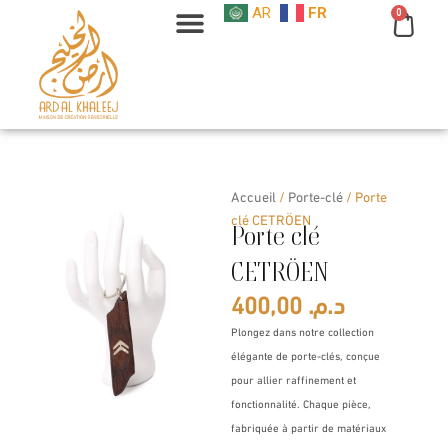
Aller
AR
FR
0
Cart
au
contenu
Accueil
/
Porte-clé
/ Porte
clé CETRÖEN
Porte clé
CETRÖEN
400,00
د.م.
Plongez dans notre collection
élégante de porte-clés, conçue
pour allier raffinement et
fonctionnalité. Chaque pièce,
fabriquée à partir de matériaux