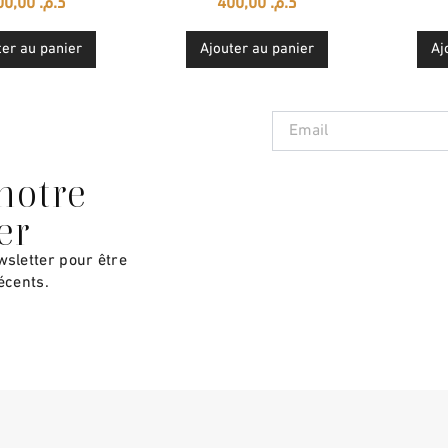
400,00
د.م.
400,00
د.م.
ter au panier
Ajouter au panier
Aj
Email
 notre
er
wsletter pour être
écents.