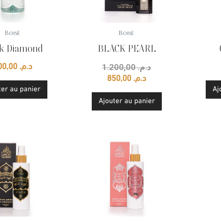
Boisé
Boisé
ck Diamond
BLACK PEARL
1.200,00
د.م.
400,00
د.م.
850,00
د.م.
ter au panier
Aj
Ajouter au panier