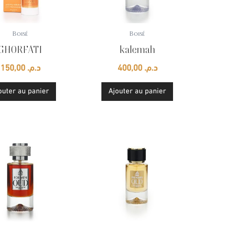
Boisé
Boisé
GHORFATI
kalemah
150,00
د.م.
400,00
د.م.
outer au panier
Ajouter au panier