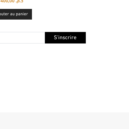
400,00
د.م.
outer au panier
S'inscrire