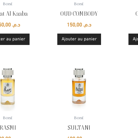
Boisé
Boisé
at Al Kaaba
OUD COMBODY
150,00
د.م.
150,00
د.م.
ter au panier
Ajouter au panier
Aj
Boisé
Boisé
RASMI
SULTANI