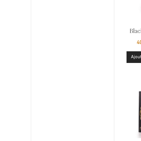
Bla
Ajou