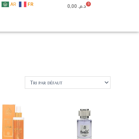
AR
FR
0
Cart
0,00
د.م.